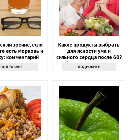
ся ли зрение, если
Какие продукты выбрать
те есть морковь и
для ясности ума и
ку: комментарий
сильного сердца после 60?
врача
Обратите внимание на
ПОДРОБНЕЕ
ПОДРОБНЕЕ
этот список