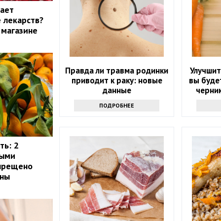
жает
 лекарств?
 магазине
Правда ли травма родинки
Улучшит
приводит к раку: новые
вы буде
данные
черни
ПОДРОБНЕЕ
ть: 2
рыми
апрещено
ины