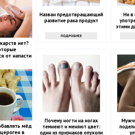
Назван предотвращающий
Ни в
развитие рака продукт
употре
этими д
возм
ПОДРОБНЕЕ
п
екарств нет?
которые
ся от напасти
Почему ногти на ногах
Мужч
обавлять мёд
темнеют и меняют цвет:
подел
нцероген в
один из признаков опухоли
ул