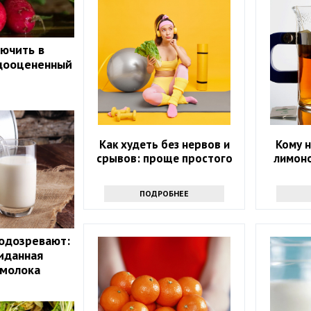
ючить в
едооцененный
Как худеть без нервов и
Кому н
срывов: проще простого
лимоно
ПОДРОБНЕЕ
одозревают:
иданная
 молока