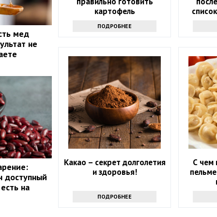
правильно готовить
после
картофель
списо
ПОДРОБНЕЕ
сть мед
ультат не
маете
Какао – секрет долголетия
С чем 
арение:
и здоровья!
пельме
н доступный
есть на
ПОДРОБНЕЕ