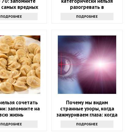
 70: запомните
категорически нельзя
к самых вредных
разогревать в
продуктов
микроволновке и почему:
ПОДРОБНЕЕ
ПОДРОБНЕЕ
советы экспертов
нельзя сочетать
Почему мы видим
ни: запомните на
странные узоры, когда
всю жизнь
зажмуриваем глаза: когда
стоит обратиться к врачу
ПОДРОБНЕЕ
ПОДРОБНЕЕ