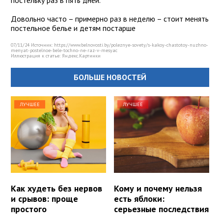
постельку раз в пять дней.
Довольно часто – примерно раз в неделю – стоит менять
постельное белье и детям постарше
07/11/24 Источник: https://www.belnovosti.by/poleznye-sovety/s-kakoy-chastotoy-nuzhno-
menyat-postelnoe-bele-tochno-ne-raz-v-mesyac
Иллюстрация к статье:
Яндекс.Картинки
БОЛЬШЕ НОВОСТЕЙ
ЛУЧШЕЕ
ЛУЧШЕЕ
Как худеть без нервов
Кому и почему нельзя
и срывов: проще
есть яблоки:
простого
серьезные последствия