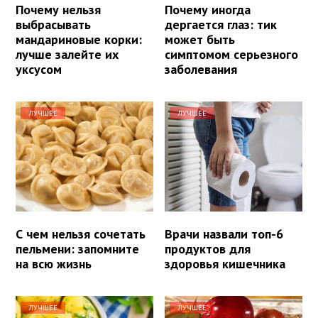
Почему нельзя
Почему иногда
выбрасывать
дергается глаз: тик
мандариновые корки:
может быть
лучше залейте их
симптомом серьезного
уксусом
заболевания
ЛУЧШЕЕ
ЛУЧШЕЕ
С чем нельзя сочетать
Врачи назвали топ-6
пельмени: запомните
продуктов для
на всю жизнь
здоровья кишечника
ЛУЧШЕЕ
ЛУЧШЕЕ