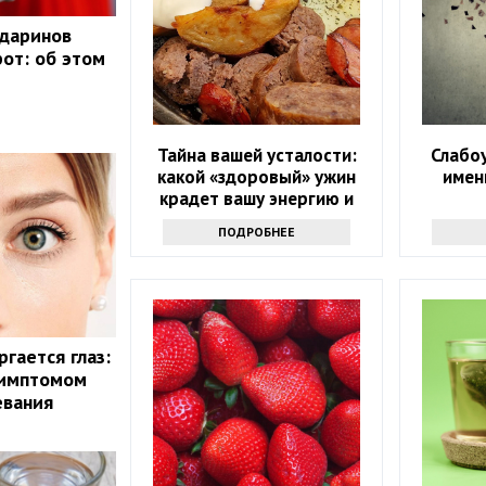
ндаринов
рот: об этом
Тайна вашей усталости:
Слабо
какой «здоровый» ужин
имен
крадет вашу энергию и
красоту
ПОДРОБНЕЕ
гается глаз:
симптомом
евания