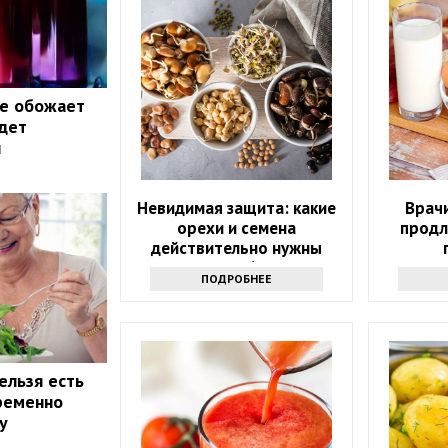
ые обожает
дет
ы
Невидимая защита: какие
Врачи
орехи и семена
продл
действительно нужны
после 60?
ПОДРОБНЕЕ
ельзя есть
пременно
у