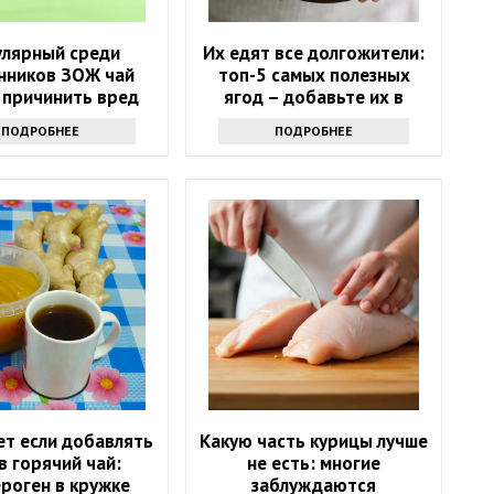
улярный среди
Их едят все долгожители:
нников ЗОЖ чай
топ-5 самых полезных
 причинить вред
ягод – добавьте их в
ью: только факты
рацион в июне
ПОДРОБНЕЕ
ПОДРОБНЕЕ
ет если добавлять
Какую часть курицы лучше
в горячий чай:
не есть: многие
роген в кружке
заблуждаются