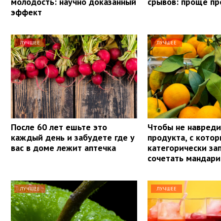
молодость: научно доказанный
срывов: проще пр
эффект
ЛУЧШЕЕ
ЛУЧШЕЕ
После 60 лет ешьте это
Чтобы не навреди
каждый день и забудете где у
продукта, с кото
вас в доме лежит аптечка
категорически з
сочетать мандар
ЛУЧШЕЕ
ЛУЧШЕЕ