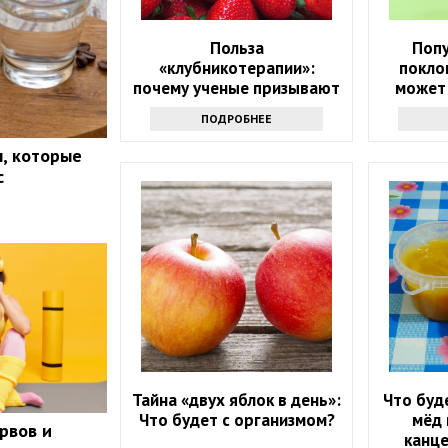
Польза
Поп
«клубникотерапии»:
покло
почему ученые призывают
может
людей в возрасте 50+
здоров
ПОДРОБНЕЕ
налегать на эту ягоду
, которые
с
Тайна «двух яблок в день»:
Что буд
Что будет с организмом?
мёд 
рвов и
канце