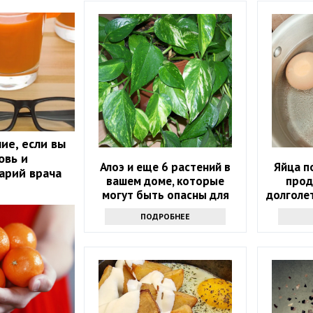
ие, если вы
овь и
Алоэ и еще 6 растений в
Яйца п
арий врача
вашем доме, которые
прод
могут быть опасны для
долголе
вашего здоровья
ПОДРОБНЕЕ