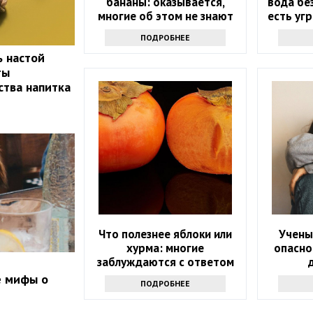
бананы: оказывается,
вода бе
многие об этом не знают
есть уг
ПОДРОБНЕЕ
ь настой
ты
ства напитка
Что полезнее яблоки или
Учены
хурма: многие
опасно
заблуждаются с ответом
е мифы о
ПОДРОБНЕЕ