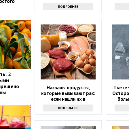
остого
ПОДРОБНЕЕ
ть: 2
рыми
апрещено
Названы продукты,
Пьете 
ины
которые вызывают рак:
Осторо
если нашли их в
боль
холодильнике -
ПОДРОБНЕЕ
выбрасывайте