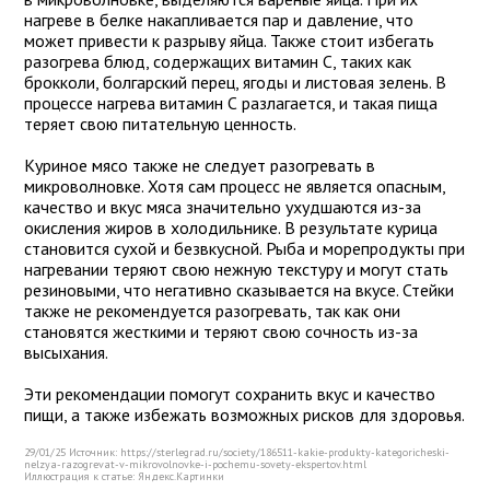
нагреве в белке накапливается пар и давление, что
может привести к разрыву яйца. Также стоит избегать
разогрева блюд, содержащих витамин С, таких как
брокколи, болгарский перец, ягоды и листовая зелень. В
процессе нагрева витамин С разлагается, и такая пища
теряет свою питательную ценность.
Куриное мясо также не следует разогревать в
микроволновке. Хотя сам процесс не является опасным,
качество и вкус мяса значительно ухудшаются из-за
окисления жиров в холодильнике. В результате курица
становится сухой и безвкусной. Рыба и морепродукты при
нагревании теряют свою нежную текстуру и могут стать
резиновыми, что негативно сказывается на вкусе. Стейки
также не рекомендуется разогревать, так как они
становятся жесткими и теряют свою сочность из-за
высыхания.
Эти рекомендации помогут сохранить вкус и качество
пищи, а также избежать возможных рисков для здоровья.
29/01/25 Источник: https://sterlegrad.ru/society/186511-kakie-produkty-kategoricheski-
nelzya-razogrevat-v-mikrovolnovke-i-pochemu-sovety-ekspertov.html
Иллюстрация к статье:
Яндекс.Картинки