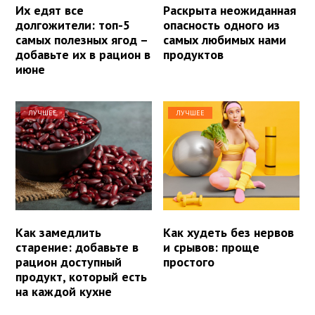
Их едят все
Раскрыта неожиданная
долгожители: топ-5
опасность одного из
самых полезных ягод –
самых любимых нами
добавьте их в рацион в
продуктов
июне
ЛУЧШЕЕ
ЛУЧШЕЕ
Как замедлить
Как худеть без нервов
старение: добавьте в
и срывов: проще
рацион доступный
простого
продукт, который есть
на каждой кухне