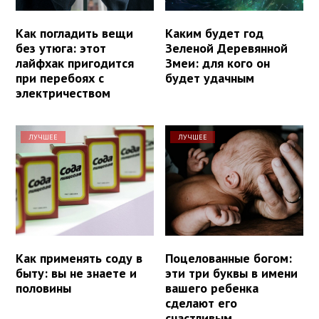
Как погладить вещи
Каким будет год
без утюга: этот
Зеленой Деревянной
лайфхак пригодится
Змеи: для кого он
при перебоях с
будет удачным
электричеством
ЛУЧШЕЕ
ЛУЧШЕЕ
Как применять соду в
Поцелованные богом:
быту: вы не знаете и
эти три буквы в имени
половины
вашего ребенка
сделают его
счастливым