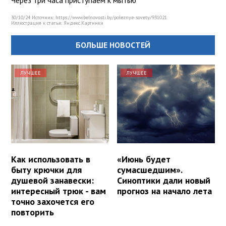
Через три часа приступаем к мытью
30/10/24 Источник: https://www.belnovosti.by/poleznye-sovety/931021
Иллюстрация к статье:
Яндекс.Картинки
БОЛЬШЕ НОВОСТЕЙ
ЛУЧШЕЕ
ЛУЧШЕЕ
Как использовать в
«Июнь будет
быту крючки для
сумасшедшим».
душевой занавески:
Синоптики дали новый
интересный трюк - вам
прогноз на начало лета
точно захочется его
повторить